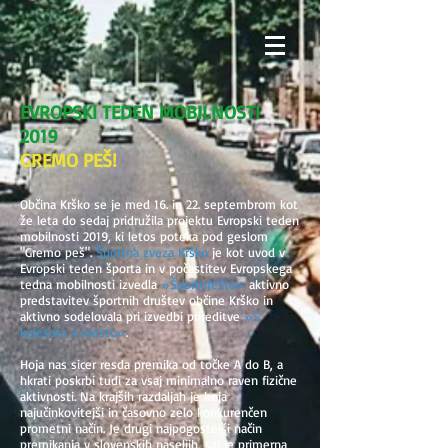
EVROPSKI TEDEN MOBILNOSTI
2019
GREMO PEŠ!
Občina Krško se je med 16. in 22. septembrom kot
že leta do sedaj pridružila projektu Evropski teden
mobilnosti 2019, ki letos poteka pod geslom
"Gremo peš".
Športna zveza Krško
je kot uvod v
Evropski teden športa in v počastitev Evropskega
tedna mobilnosti izvedla
»Športofešto«
aktivno
predstavitev športnih društev občine Krško in
aktivno sodelovala pri izvedbi prireditve
»S
kolesom v mesto«
.
Hoja nas sicer resda premika od točke A do B, a
hkrati poskrbi tudi za vsaj minimalno raven fizične
aktivnosti. Na krajših razdaljah je hoja
najučinkovitejši in časovno zelo konkurenčen
prometni način. Je drugi najpogostejši način
premikanja v slovenskih naseljih, saj je primerna