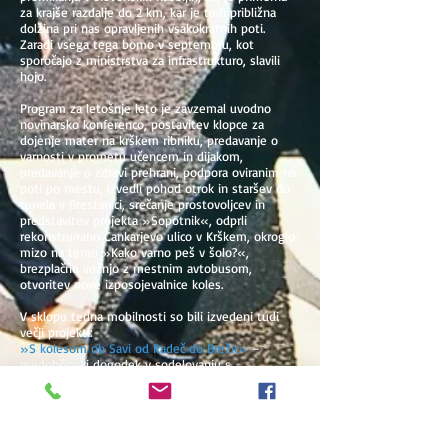
za krajše razdalje do 2 km, kar je tudi približna
dolžina pri nas opravljenih vsakokratnih poti.
Zaradi vsega tega bomo v septembru, kot
sporočajo z ministrstva za infrastrukturo, slavili
hojo.
Program za letošnje leto je zavzemal uvodno
novinarsko konferenco, postavitev klopce za
dojenje mater na krškem ribniku, predavanje o
varnosti v prometu učencem in dijakom,
predavanje o zdravi prehrani, podpora oviranim na
poti po mestu, izvedli pohod otrok in staršev do
tunela v Brestanici, srečanje prostovoljcev in
predstavitev projekta »Sopotnik«, odprli
rekonstruirano Cankarjevo ulico v Krškem, okroglo
mizo na temo »Kako varno peš v šolo?«,
brezplačno vožnjo z mestnim avtobusom,
otvoritev nove izposojevalnice koles.
V sklopu tedna mobilnosti so bili izvedeni tudi
večji projekti:
»S kolesom ob Savi od Radeč do Brežic«
–
medobčinski dogodek v sodelovanju s
Slovenskimi železnicami.
"S kolesom v mesto"
- brezplačen osnovni servis
koles, izmenjava koles, vodeno kotlakanje in
rolanje, delavnice za otroke, cirkuška predstava za
otroke, igranje tradicionalne »Zemljo krast«.