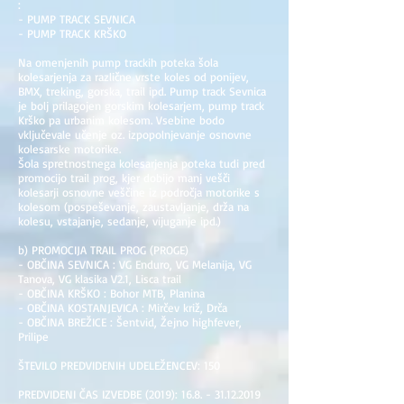
:
- PUMP TRACK SEVNICA
- PUMP TRACK KRŠKO
Na omenjenih pump trackih poteka šola
kolesarjenja za različne vrste koles od ponijev,
BMX, treking, gorska, trail ipd. Pump track Sevnica
je bolj prilagojen gorskim kolesarjem, pump track
Krško pa urbanim kolesom. Vsebine bodo
vključevale učenje oz. izpopolnjevanje osnovne
kolesarske motorike.
Šola spretnostnega kolesarjenja poteka tudi pred
promocijo trail prog, kjer dobijo manj vešči
kolesarji osnovne veščine iz področja motorike s
kolesom (pospeševanje, zaustavljanje, drža na
kolesu, vstajanje, sedanje, vijuganje ipd.)
b) PROMOCIJA TRAIL PROG (PROGE)
- OBČINA SEVNICA : VG Enduro, VG Melanija, VG
Tanova, VG klasika V2.1, Lisca trail
- OBČINA KRŠKO : Bohor MTB, Planina
- OBČINA KOSTANJEVICA : Mirčev križ, Drča
- OBČINA BREŽICE : Šentvid, Žejno highfever,
Prilipe
ŠTEVILO PREDVIDENIH UDELEŽENCEV: 150
PREDVIDENI ČAS IZVEDBE (2019): 16.8. - 31.12.2019