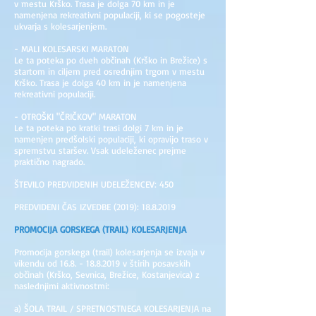
v mestu Krško. Trasa je dolga 70 km in je
namenjena rekreativni populaciji, ki se pogosteje
ukvarja s kolesarjenjem.
- MALI KOLESARSKI MARATON
Le ta poteka po dveh občinah (Krško in Brežice) s
startom in ciljem pred osrednjim trgom v mestu
Krško. Trasa je dolga 40 km in je namenjena
rekreativni populaciji.
- OTROŠKI "ČRIČKOV" MARATON
Le ta poteka po kratki trasi dolgi 7 km in je
namenjen predšolski populaciji, ki opravijo traso v
spremstvu staršev. Vsak udeleženec prejme
praktično nagrado.
ŠTEVILO PREDVIDENIH UDELEŽENCEV: 450
PREDVIDENI ČAS IZVEDBE (2019): 18.8.2019
PROMOCIJA GORSKEGA (TRAIL) KOLESARJENJA
Promocija gorskega (trail) kolesarjenja se izvaja v
vikendu od 16.8. - 18.8.2019 v štirih posavskih
občinah (Krško, Sevnica, Brežice, Kostanjevica) z
naslednjimi aktivnostmi:
a) ŠOLA TRAIL / SPRETNOSTNEGA KOLESARJENJA na