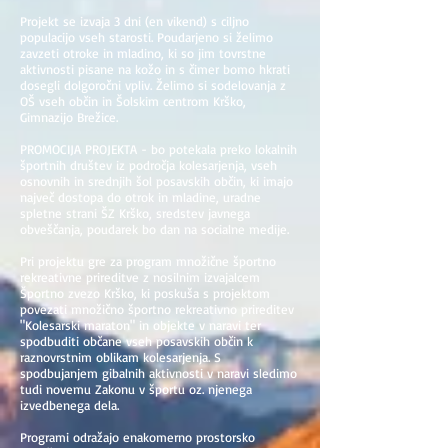
Projekt se izvaja 3 dni (en vikend) s ciljno
populacijo vseh starosti. Poudarjeno si želimo
zavzeti otroke in mladino, ki so jim tovrstne
aktivnosti pisane na kožo in s čimer bomo hkrati
dosegli dolgoročni vpliv. Želimo si sodelovanja z
OŠ vseh občin in Šolskim centrom Krško,
Gimnazijo Brežice.
PROMOCIJA PROJEKTA - bo potekala preko lokalnih
športnih društev iz področja kolesarjenja, vseh
osnovnih in srednjih šol posavskih občin, ki imajo
največ dostopa do otrok in mladine, uradne
spletne strani ŠZ Krško, sredstev javnega
obveščanja, poudarek bo dan na socialne medije.
Pri projektu gre za program množične športno
rekreativne prireditve z nosilnim izvajalcem
Športno zvezo Krško, ki poskuša s projektom
povezati množično športno rekreativno prireditev
"Kolesarski maraton" in objekte v naravi ter
spodbuditi občane vseh posavskih občin k
raznovrstnim oblikam kolesarjenja. S
spodbujanjem gibalnih aktivnosti v naravi sledimo
tudi novemu Zakonu v športu oz. njenega
izvedbenega dela.
Programi odražajo enakomerno prostorsko