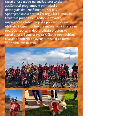
razpršenost glede na analizo prostorske
zasičenosti programov v primerjavi z
demografskimi značilnostmi, saj je v
Spodnjeposavski statistični regiji čutiti manjko
tovrstnih prireditev. Ugodno je zavzeta
razpršenost vsebin projekta po vseh posavskih
občinah. Program dobro uresničuje javni interes na
področju športa in dobro odraža prostorsko
razpršenost. Športna zveza Krško je nepridobitni
izvajalec športnih dejavnosti in skrbi za razvoj
športa na lokalni ravni.